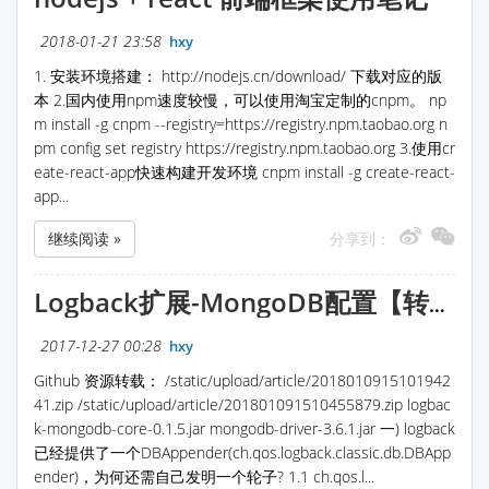
2018-01-21 23:58
hxy
1. 安装环境搭建： http://nodejs.cn/download/ 下载对应的版
本 2.国内使用npm速度较慢，可以使用淘宝定制的cnpm。 np
m install -g cnpm --registry=https://registry.npm.taobao.org n
pm config set registry https://registry.npm.taobao.org 3.使用cr
eate-react-app快速构建开发环境 cnpm install -g create-react-
app...
继续阅读 »
分享到：
Logback扩展-MongoDB配置【转载】
2017-12-27 00:28
hxy
Github 资源转载： /static/upload/article/2018010915101942
41.zip /static/upload/article/201801091510455879.zip logbac
k-mongodb-core-0.1.5.jar mongodb-driver-3.6.1.jar 一) logback
已经提供了一个DBAppender(ch.qos.logback.classic.db.DBApp
ender)，为何还需自己发明一个轮子? 1.1 ch.qos.l...