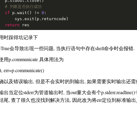
ut.close()

# 判断是否执行成功
if
 p.wait() != 
0
:

 sys.exit(p.returncode)

return
 res
用时踩得坑记录下
hell=True会导致出现一些问题, 当执行语句中存在shell命令时会报错.
使用p.communicate 具体用法为
rr=p.communicate()
确以及错误输出, 但是不会实时的到输出, 如果需要实时输出还需
输出当定位stderr为管道输出时, 当out量大会有个p.stderr.readl
结尾, 查了很久也没找到解决方法, 因此改为将err定位到标准输出