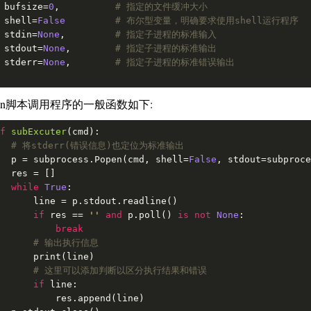
    bufsize=
0
,          
# 指定的文件缓冲大小
    shell=
False
# 布尔型变量，明确要求使用shell运行程序
    stdin=
None
,         
# 指定子进程的标准输入
    stdout=
None
,        
# 指定子进程的标准输出
    stderr=
None
,        
# 指定子进程的标准错误输出
hon脚本调用程序的一般函数如下:
f
subExcuter
(cmd)
:
# 将stderr(错误信息)也定位为标准输出
    p = subprocess.Popen(cmd, shell=
False
, stdout=subproce
s = []

while
True
:

line = p.stdout.readline()

if
 res == 
''
and
 p.poll() 
is
not
None
:

break
# 输出执行信息
   print(line)

# 这里可以添加判断以区分执行结果和错误
if
 line:

        res.append(line)
