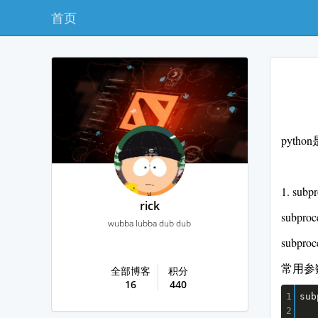
首页
pyt
1. subpr
rick
sub
wubba lubba dub dub
subp
常用参
全部博客
积分
16
440
sub
1
2