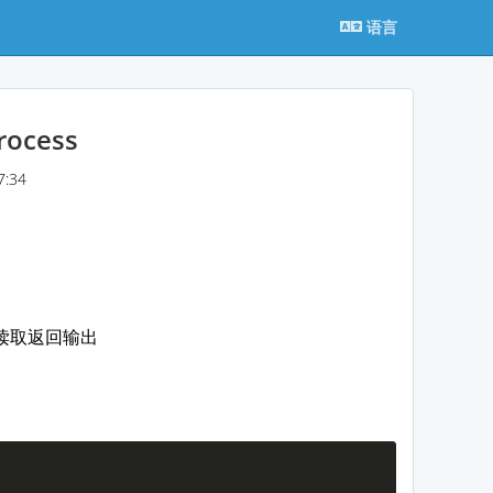
语言
rocess
:34
并读取返回输出