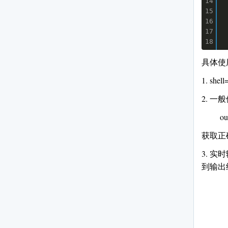
    p.stdo
14
15
16
       
17
18
具体使
1. s
2. 一般
out, e
获取正
3. 实时
到输出