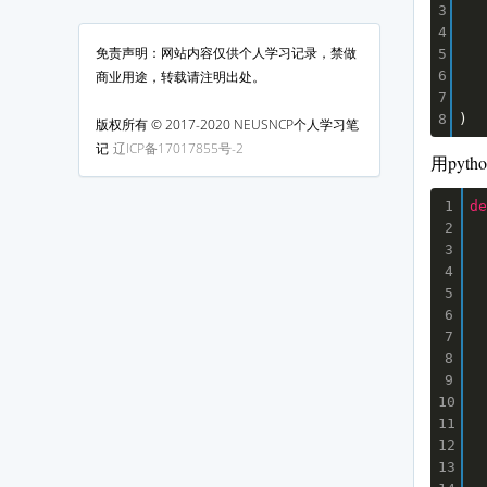
3
4
免责声明：网站内容仅供个人学习记录，禁做
5
商业用途，转载请注明出处。
6
7
)
8
版权所有 © 2017-2020 NEUSNCP个人学习笔
记
辽ICP备17017855号-2
用pyt
de
1
2
3
    re
4
5
        
6
7
8
9
     
10
11
12
    
13